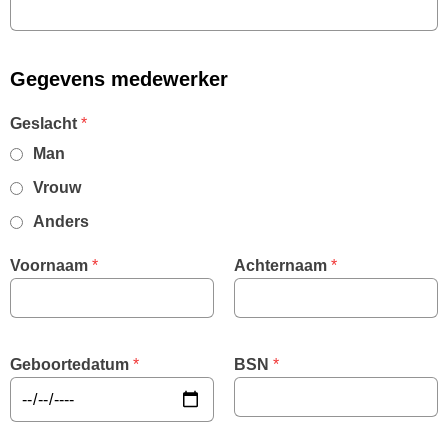
Gegevens medewerker
,
Geslacht
*
required
Man
field
Vrouw
Anders
Voornaam
 *
Achternaam
 *
Geboortedatum
 *
BSN
 *