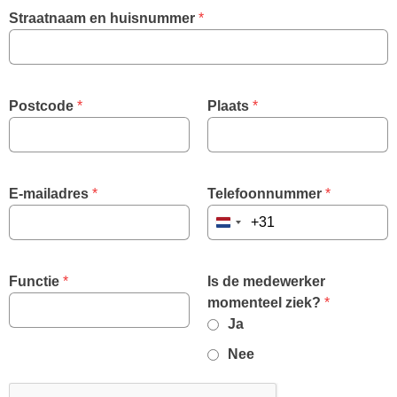
Straatnaam en huisnummer
 *
Postcode
 *
Plaats
 *
E-mailadres
 *
Telefoonnummer
 *
Netherlands
+31
Functie
 *
Is de medewerker
,
momenteel ziek?
*
required
Ja
field
Nee