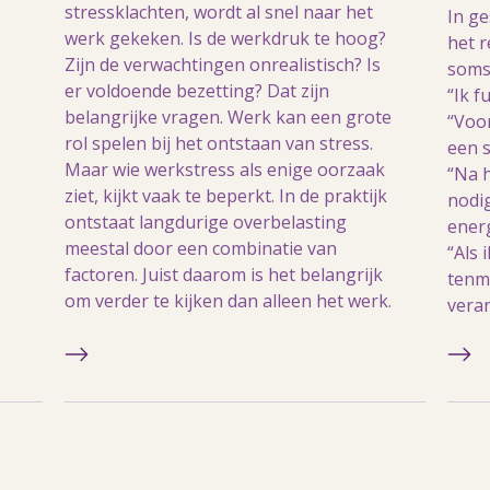
stressklachten, wordt al snel naar het
In g
werk gekeken. Is de werkdruk te hoog?
het r
Zijn de verwachtingen onrealistisch? Is
soms
er voldoende bezetting? Dat zijn
“Ik f
belangrijke vragen. Werk kan een grote
“Voor
rol spelen bij het ontstaan van stress.
een s
Maar wie werkstress als enige oorzaak
“Na h
ziet, kijkt vaak te beperkt. In de praktijk
nodi
ontstaat langdurige overbelasting
s
energ
meestal door een combinatie van
“Als 
factoren. Juist daarom is het belangrijk
tenm
om verder te kijken dan alleen het werk.
veran