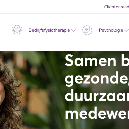
Cliëntenraa
Bedrijfsfysiotherapie
Psychologie
Samen 
gezonde,
duurzaa
medewer