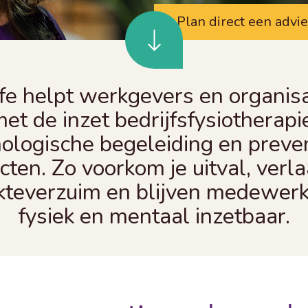
Plan direct een advi
fe helpt werkgevers en organis
et de inzet bedrijfsfysiotherapi
ologische begeleiding en preve
ecten. Zo voorkom je uitval, verla
kteverzuim en blijven medewer
fysiek en mentaal inzetbaar.