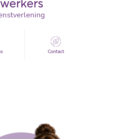
ewerkers
enstverlening
ns
Contact