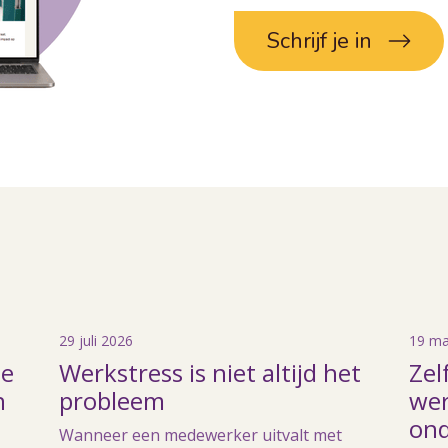
Schrijf je in
29 juli 2026
19 ma
he
Werkstress is niet altijd het
Zel
n
probleem
wer
ond
Wanneer een medewerker uitvalt met