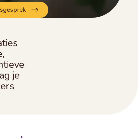
esgesprek
aties
e,
ntieve
ag je
kers