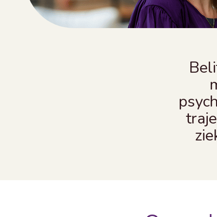
Beli
m
psych
traj
zie